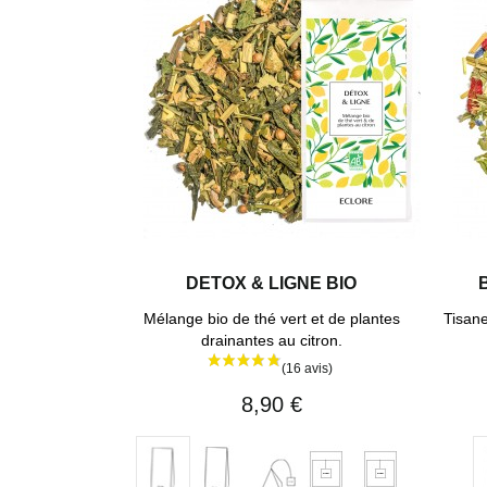
DETOX & LIGNE BIO
Mélange bio de thé vert et de plantes
Tisane
drainantes au citron.
8,90 €
Vrac
20
40
1
Vrac
250
sachets
sachets
sachet
50