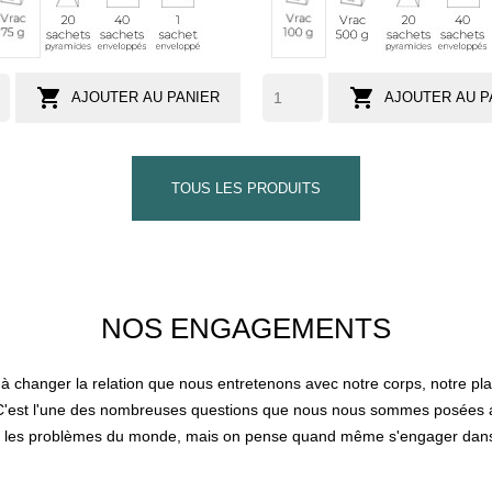
pyramides
enveloppés
individuel
g
pyramides
enve
g
g
(env.
(env.
37
50


AJOUTER AU PANIER
AJOUTER AU P
tasses)
tasses)
TOUS LES PRODUITS
NOS ENGAGEMENTS
 à changer la relation que nous entretenons avec notre corps, notre p
C'est l'une des nombreuses questions que nous nous sommes posées av
us les problèmes du monde, mais on pense quand même s'engager dans