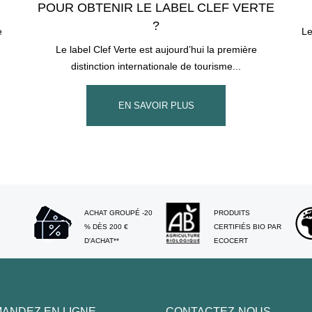
POUR OBTENIR LE LABEL CLEF VERTE
?
e
Le
Le label Clef Verte est aujourd’hui la première
distinction internationale de tourisme...
EN SAVOIR PLUS
ACHAT GROUPÉ -20
PRODUITS
% DÈS 200 €
CERTIFIÉS BIO PAR
D'ACHAT**
ECOCERT
ANDEZ EN LIGNE
CONTACTEZ-NOUS