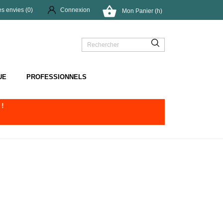

es envies (
0
)
Connexion
Mon Panier (h)
UE
PROFESSIONNELS
!