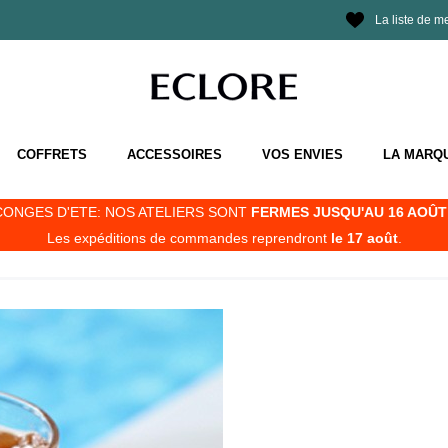
La liste de m
COFFRETS
ACCESSOIRES
VOS ENVIES
LA MARQ
CONGES D'ETE: NOS ATELIERS SONT
FERMES JUSQU'AU 16 AOÛT 
Les expéditions de commandes reprendront
le 17 août
.