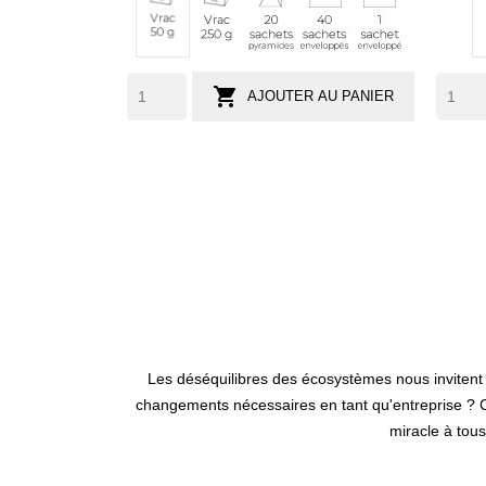
g
pyramides
enveloppés
individuel
g
(env.
33

AJOUTER AU PANIER
tasses)
Les déséquilibres des écosystèmes nous invitent
changements nécessaires en tant qu'entreprise ? 
miracle à to