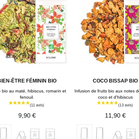
BIEN-ÊTRE FÉMININ BIO
COCO BISSAP BIO
 bio au maté, hibiscus, romarin et
Infusion de fruits bio aux notes 
fenouil.
coco et d'hibiscus
9,90 €
11,90 €
20
40
1
Vrac
20
40
Vrac
Vrac
sachets
sachets
sachet
500
sachets
sach
75
100