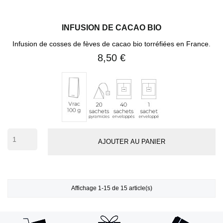
INFUSION DE CACAO BIO
Infusion de cosses de fèves de cacao bio torréfiées en France.
8,50 €
20
40
1
Vrac
sachets
sachets
sachet
100
(10 avi
pyramides
enveloppés
individuel
g
(env.
50
AJOUTER AU PANIER
tasses)
Affichage 1-15 de 15 article(s)