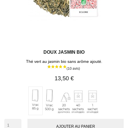
DOUX JASMIN BIO
Thé vert au jasmin bio sans arôme ajouté.
13,50 €
Vrac
20
40
1
Vrac
500
sachets
sachets
sachet
85
g
pyramides
enveloppés
individuel
g
(env.
42
AJOUTER AU PANIER
tasses)