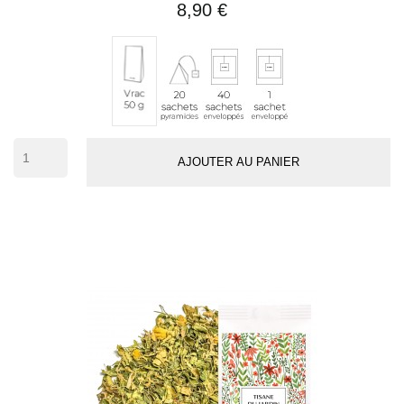
8,90 €
20
40
1
Vrac
sachets
sachets
sachet
50
pyramides
enveloppés
individuel
g
(env.
33
AJOUTER AU PANIER
tasses)