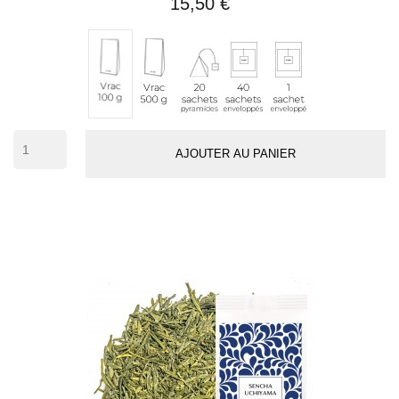
15,50 €
Vrac
20
40
1
Vrac
500
sachets
sachets
sachet
100
g
pyramides
enveloppés
individuel
g
(env.
50
AJOUTER AU PANIER
tasses)
(10 avi