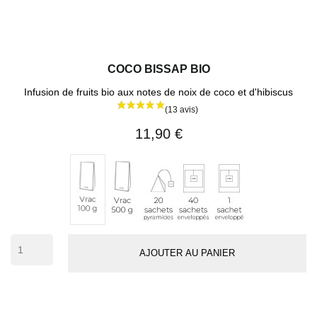
COCO BISSAP BIO
Infusion de fruits bio aux notes de noix de coco et d'hibiscus
11,90 €
Vrac
20
40
1
Vrac
500
sachets
sachets
sachet
100
g
pyramides
enveloppés
individuel
g
(env.
50
AJOUTER AU PANIER
tasses)
(7 avis