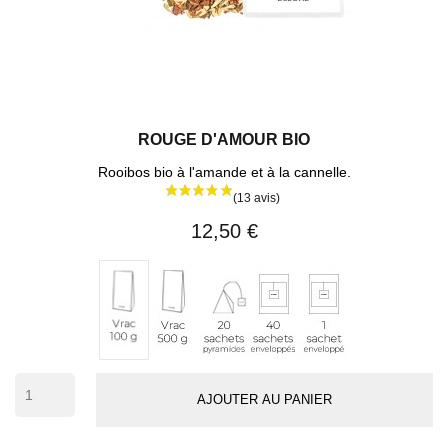
ROUGE D'AMOUR BIO
Rooibos bio à l'amande et à la cannelle.
12,50 €
Vrac
20
40
1
Vrac
500
sachets
sachets
sachet
100
g
pyramides
enveloppés
individuel
g
(env.
50
AJOUTER AU PANIER
tasses)