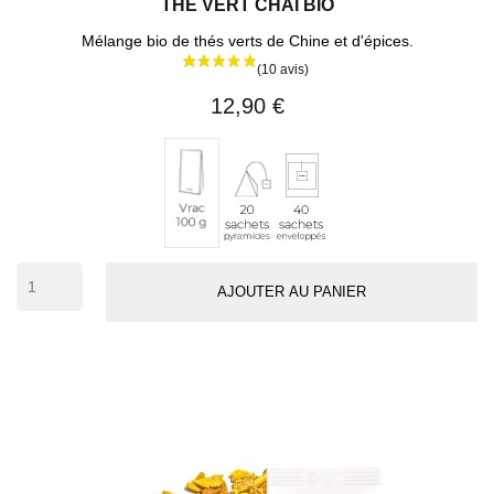
THÉ VERT CHAÏ BIO
Mélange bio de thés verts de Chine et d'épices.
12,90 €
20
40
Vrac
sachets
sachets
100
pyramides
enveloppés
g
(env.
50
AJOUTER AU PANIER
tasses)