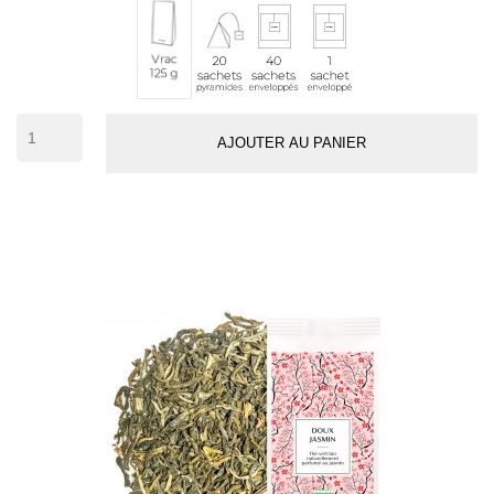
20
40
1
Vrac
sachets
sachets
sachet
125
pyramides
enveloppés
individuel
g
(env.
54
AJOUTER AU PANIER
tasses)
(5 avis