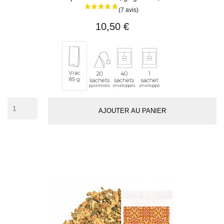
10,50 €
20
40
1
Vrac
sachets
sachets
sachet
85
pyramides
enveloppés
individuel
g
(env.
42
AJOUTER AU PANIER
tasses)