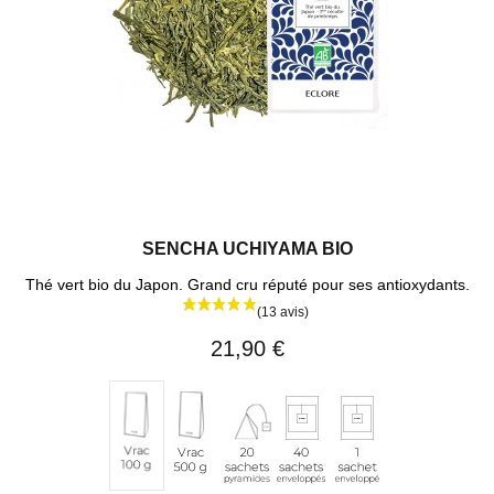
SENCHA UCHIYAMA BIO
Thé vert bio du Japon. Grand cru réputé pour ses antioxydants.
21,90 €
Vrac
20
40
1
Vrac
500
sachets
sachets
sachet
100
g
pyramides
enveloppés
individuel
g
(env.