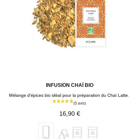
INFUSION CHAÏ BIO
Mélange d'épices bio idéal pour la préparation du Chaï Latte.
(13 avi
16,90 €
20
40
1
Vrac
sachets
sachets
sachet
150