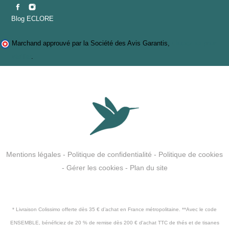
Blog ECLORE
Marchand approuvé par la Société des Avis Garantis,
cliquez ici pour
(2 avis
vérifier
.
Mentions légales
-
Politique de confidentialité
-
Politique de cookies
-
Gérer les cookies
-
Plan du site
* Livraison Colissimo offerte dès 35 € d’achat en France métropolitaine. **Avec le code
ENSEMBLE, bénéficiez de 20 % de remise dès 200 € d'achat TTC de thés et de tisanes