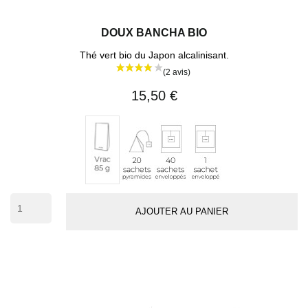
DOUX BANCHA BIO
(13 avi
Thé vert bio du Japon alcalinisant.
15,50 €
20
40
1
Vrac
sachets
sachets
sachet
85
pyramides
enveloppés
individuel
g
(env.
42
AJOUTER AU PANIER
tasses)