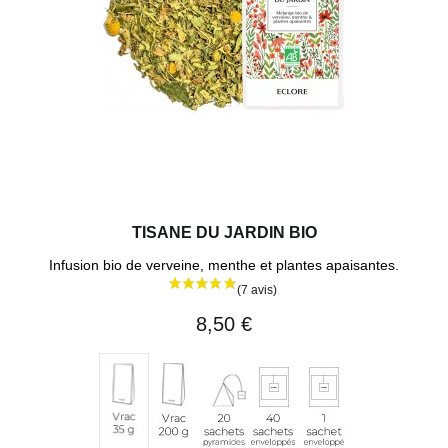
(8 avis
TISANE DU JARDIN BIO
Infusion bio de verveine, menthe et plantes apaisantes.
8,50 €
Vrac
20
40
1
Vrac
200
sachets
sachets
sachet
35
g
pyramides
enveloppés
individuel
g
(env.