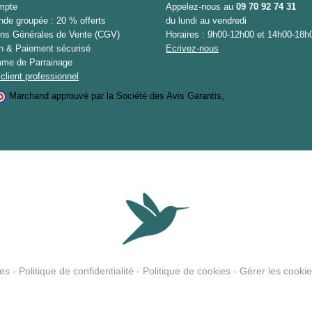
mpte
Appelez-nous au
09 70 92 74 31
e groupée : 20 % offerts
du lundi au vendredi
ons Générales de Vente (CGV)
Horaires : 9h00-12h00 et 14h00-18h
on & Paiement sécurisé
Ecrivez-nous
me de Parrainage
client professionnel
Marchand approuvé par la Société des Avis Garantis,
cliquez ici pour vérifi
les
-
Politique de confidentialité
-
Politique de cookies
-
Gérer les cookie