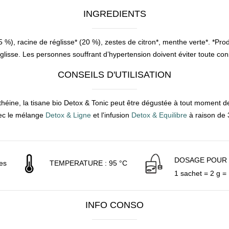
INGREDIENTS
 %), racine de réglisse* (20 %), zestes de citron*, menthe verte*. *Prod
églisse. Les personnes souffrant d’hypertension doivent éviter toute 
CONSEILS D'UTILISATION
théine, la tisane bio Detox & Tonic peut être dégustée à tout moment de
avec le mélange
Detox & Ligne
et l'infusion
Detox & Equilibre
à raison de 
DOSAGE POUR 2
tes
TEMPERATURE : 95 °C
1 sachet = 2 g = 
INFO CONSO