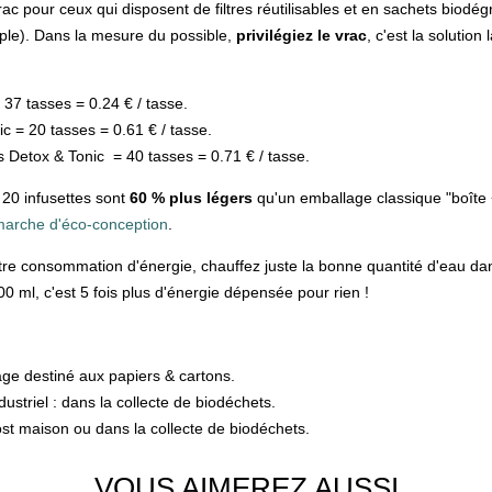
c pour ceux qui disposent de filtres réutilisables et en sachets biodé
mple). Dans la mesure du possible,
privilégiez le vrac
, c'est la solution
 37 tasses = 0.24 € / tasse.
c = 20 tasses = 0.61 € / tasse.
 Detox & Tonic = 40 tasses = 0.71 € / tasse.
20 infusettes sont
60 % plus légers
qu'un emballage classique "boîte
marche d'éco-conception
.
re consommation d'énergie, chauffez juste la bonne quantité d'eau dans
00 ml, c'est 5 fois plus d'énergie dépensée pour rien !
age destiné aux papiers & cartons.
striel : dans la collecte de biodéchets.
t maison ou dans la collecte de biodéchets.
VOUS AIMEREZ AUSSI