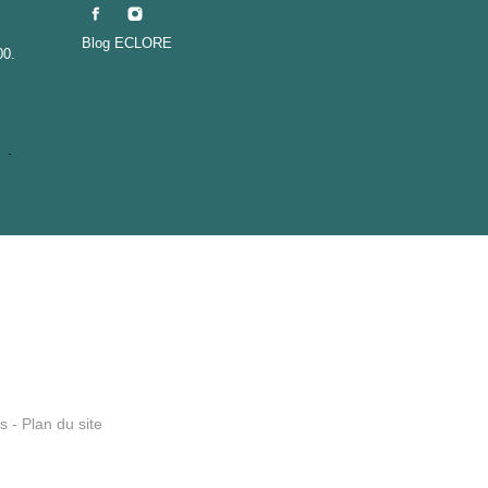
Blog ECLORE
00.
er
.
s
-
Plan du site