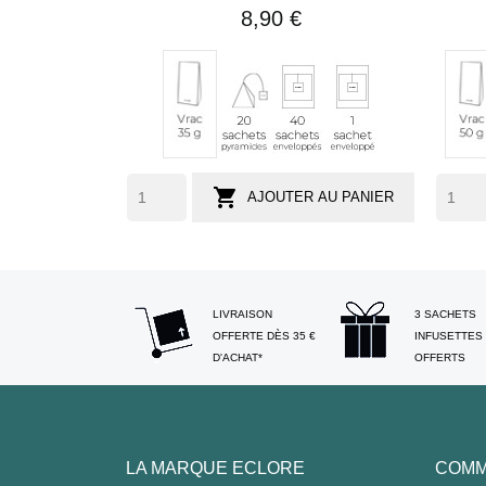
8,90 €
20
40
1
Vrac
Vr
sachets
sachets
sachet
35
50
pyramides
enveloppés
individuel
g
g
(env.
(e
29
33

AJOUTER AU PANIER
tasses)
ta
LIVRAISON
3 SACHETS
OFFERTE DÈS 35 €
INFUSETTES
D'ACHAT*
OFFERTS
LA MARQUE ECLORE
COMM