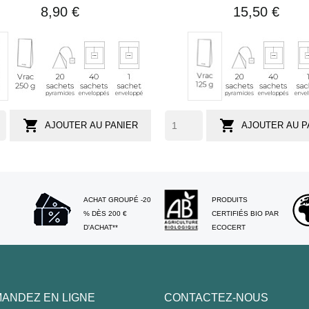
8,90 €
15,50 €
Vrac
20
40
1
20
40
ac
Vrac
250
sachets
sachets
sachet
sachets
sachets
125
g
pyramides
enveloppés
individuel
pyramides
envelopp
g
nv.
(env.
54


AJOUTER AU PANIER
AJOUTER AU P
sses)
tasses)
ACHAT GROUPÉ -20
PRODUITS
% DÈS 200 €
CERTIFIÉS BIO PAR
D'ACHAT**
ECOCERT
ANDEZ EN LIGNE
CONTACTEZ-NOUS