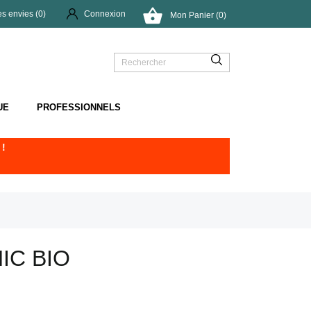

es envies (
0
)
Connexion
Mon Panier (0)
UE
PROFESSIONNELS
!
IC BIO