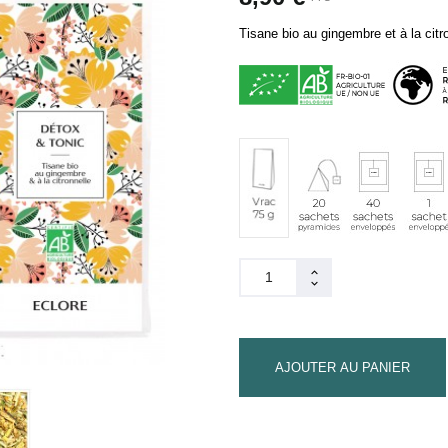
Tisane bio au gingembre et à la citr
20
40
1
Vrac
sachets
sachets
sachet
75
pyramides
enveloppés
individu
g
(env.
37
tasses)
AJOUTER AU PANIER