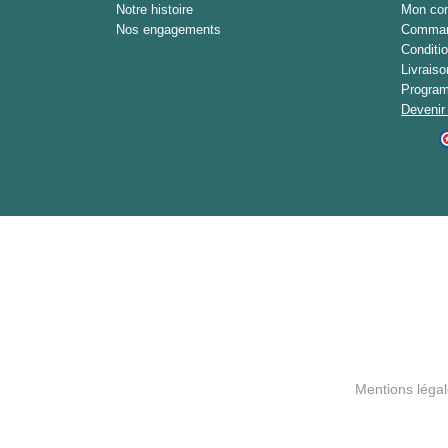
Notre histoire
Mon co
Nos engagements
Command
Conditi
Livrais
Program
Devenir 
Mentions léga