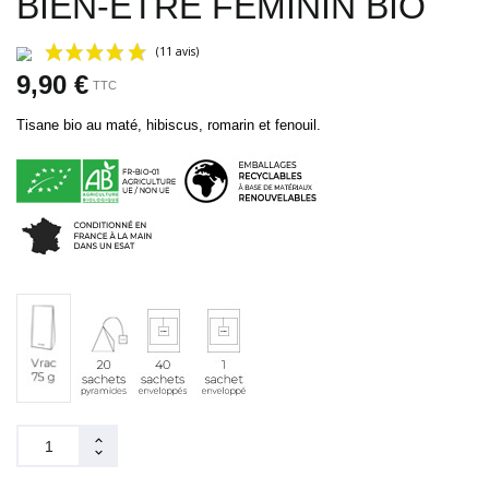
BIEN-ÊTRE FÉMININ BIO
9,90 €
TTC
Tisane bio au maté, hibiscus, romarin et fenouil.
(11 avis)
20
40
1
Vrac
sachets
sachets
sachet
75
pyramides
enveloppés
individuel
g
(env.
37
tasses)