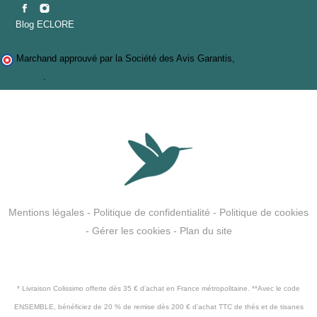
Blog ECLORE
Marchand approuvé par la Société des Avis Garantis,
cliquez ici pour
vérifier
.
Mentions légales
-
Politique de confidentialité
-
Politique de cookies
-
Gérer les cookies
-
Plan du site
* Livraison Colissimo offerte dès 35 € d’achat en France métropolitaine. **Avec le code
ENSEMBLE, bénéficiez de 20 % de remise dès 200 € d'achat TTC de thés et de tisanes