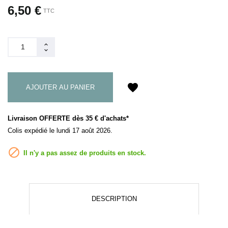
6,50 €
TTC
favorite
AJOUTER AU PANIER
Livraison OFFERTE dès 35 € d'achats*
Colis expédié le lundi 17 août 2026.

Il n'y a pas assez de produits en stock.
DESCRIPTION