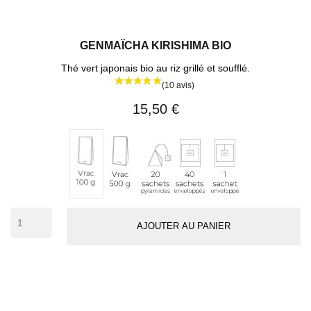
GENMAÏCHA KIRISHIMA BIO
Thé vert japonais bio au riz grillé et soufflé.
15,50 €
Vrac
20
40
1
Vrac
500
sachets
sachets
sachet
100
g
pyramides
enveloppés
individuel
g
(env.
50
AJOUTER AU PANIER
tasses)
(8 avis