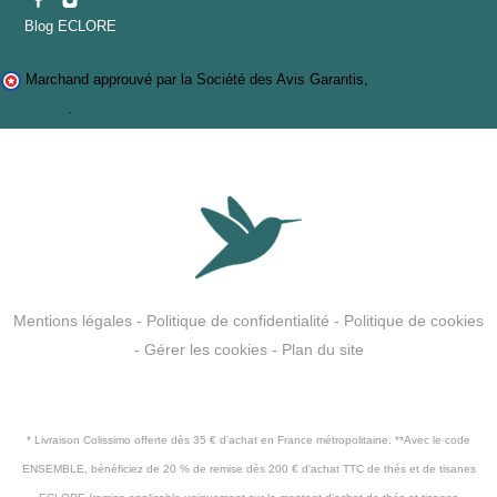
Blog ECLORE
Marchand approuvé par la Société des Avis Garantis,
cliquez ici pour
vérifier
.
Mentions légales
-
Politique de confidentialité
-
Politique de cookies
-
Gérer les cookies
-
Plan du site
* Livraison Colissimo offerte dès 35 € d’achat en France métropolitaine. **Avec le code
ENSEMBLE, bénéficiez de 20 % de remise dès 200 € d'achat TTC de thés et de tisanes