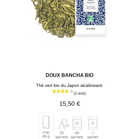
DOUX BANCHA BIO
Thé vert bio du Japon alcalinisant.
(10 avi
15,50 €
20
40
1
Vrac
sachets
sachets
sachet
85
pyramides
enveloppés
individuel
g