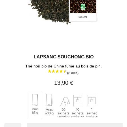
(10 avi
LAPSANG SOUCHONG BIO
Thé noir bio de Chine fumé au bois de pin.
13,90 €
Vrac
20
40
1
Vrac
400
sachets
sachets
sachet
85
g
pyramides
enveloppés
individuel
g
(env.
42