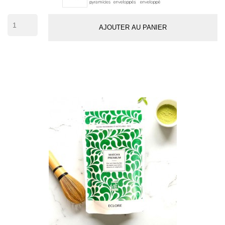
(env.
42
AJOUTER AU PANIER
tasses)