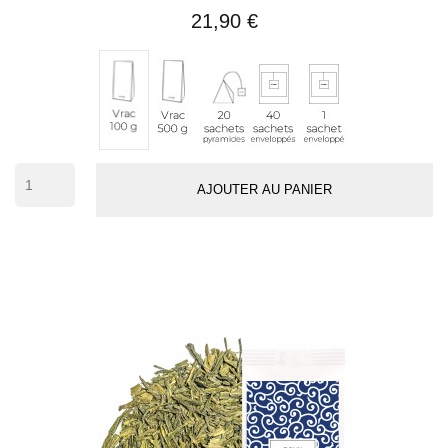
21,90 €
Vrac
20
40
1
Vrac
500
sachets
sachets
sachet
100
g
pyramides
enveloppés
individuel
g
(env.
50
AJOUTER AU PANIER
tasses)