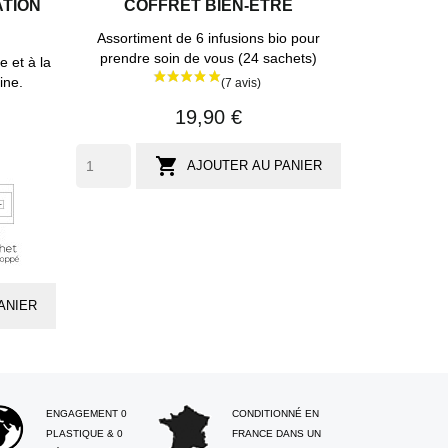
ATION
COFFRET BIEN-ÊTRE
Assortiment de 6 infusions bio pour
prendre soin de vous (24 sachets)
 et à la
ine.
19,90 €

AJOUTER AU PANIER
1
sachet
és
individuel
ANIER
ENGAGEMENT 0
CONDITIONNÉ EN
PLASTIQUE & 0
FRANCE DANS UN