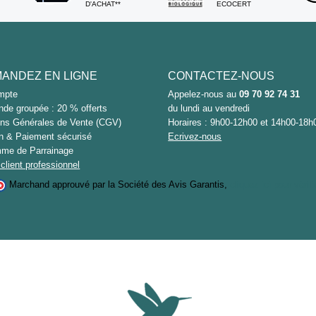
D'ACHAT**
ECOCERT
ANDEZ EN LIGNE
CONTACTEZ-NOUS
mpte
Appelez-nous au
09 70 92 74 31
e groupée : 20 % offerts
du lundi au vendredi
ons Générales de Vente (CGV)
Horaires : 9h00-12h00 et 14h00-18h
on & Paiement sécurisé
Ecrivez-nous
me de Parrainage
client professionnel
Marchand approuvé par la Société des Avis Garantis,
cliquez ici pour vérifi