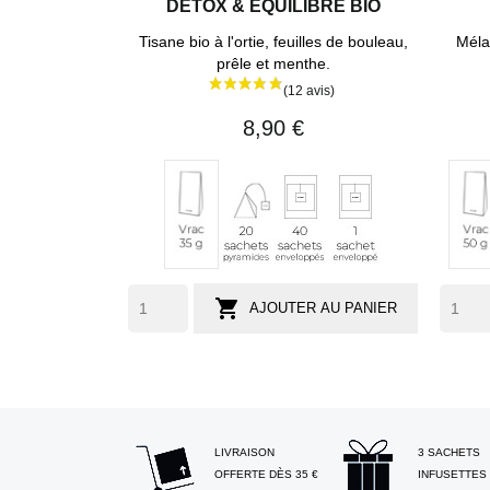
DETOX & EQUILIBRE BIO
Tisane bio à l'ortie, feuilles de bouleau,
Méla
prêle et menthe.
8,90 €
20
40
1
Vrac
Vr
sachets
sachets
sachet
35
50
pyramides
enveloppés
individuel
g
g
(env.
(e
29
33

AJOUTER AU PANIER
tasses)
ta
LIVRAISON
3 SACHETS
OFFERTE DÈS 35 €
INFUSETTES