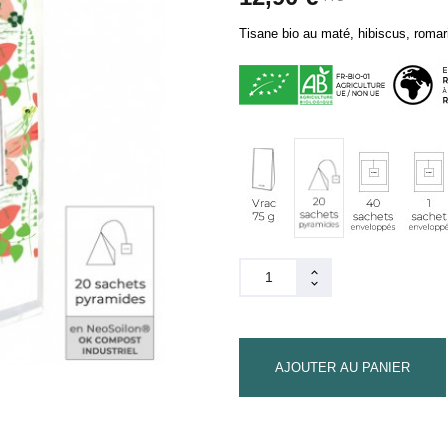
Tisane bio au maté, hibiscus, romari
Vrac
40
1
20
75
sachets
sachet
sachets
g
enveloppés
individu
pyramides
(env.
37
tasses)
AJOUTER AU PANIER