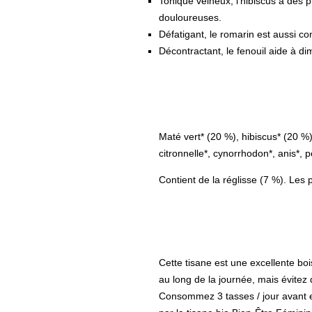
Tonique veineux, l'hibiscus a des pro
douloureuses.
Défatigant, le romarin est aussi co
Décontractant, le fenouil aide à dim
Maté vert* (20 %), hibiscus* (20 %),
citronnelle*, cynorrhodon*, anis*, 
Contient de la réglisse (7 %). Les
Cette tisane est une excellente boi
au long de la journée, mais évitez 
Consommez 3 tasses / jour avant et