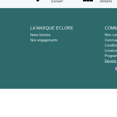
D'ACHAT*
OFFERTS
LA MARQUE ECLORE
COMM
Notre histoire
Mon co
Nos engagements
Command
Conditi
Livrais
Program
Devenir 