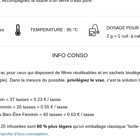
n. Accompagnez la tisane d'un verre d'eau pure.
DOSAGE POUR 2
tes
TEMPERATURE : 95 °C
2 g = 1 cuil. à c
INFO CONSO
c pour ceux qui disposent de filtres réutilisables et en sachets biodé
mple). Dans la mesure du possible,
privilégiez le vrac
, c'est la solution
in = 37 tasses = 0.23 € / tasse.
minin = 20 tasses = 0.55 € / tasse.
 Bien-Être Féminin = 40 tasses = 0.63 € / tasse.
20 infusettes sont
60 % plus légers
qu'un emballage classique "boîte
marche d'éco-conception
.