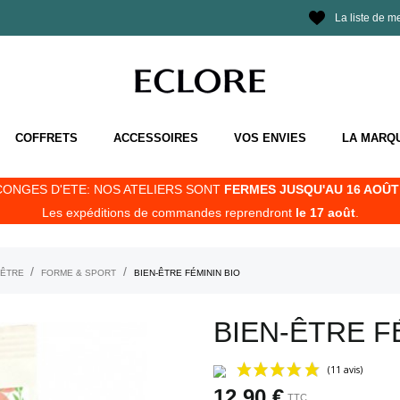
La liste de m
COFFRETS
ACCESSOIRES
VOS ENVIES
LA MARQ
CONGES D'ETE: NOS ATELIERS SONT
FERMES JUSQU'AU 16 AOÛT 
Les expéditions de commandes reprendront
le 17 août
.
-ÊTRE
FORME & SPORT
BIEN-ÊTRE FÉMININ BIO
BIEN-ÊTRE F
12,90 €
TTC