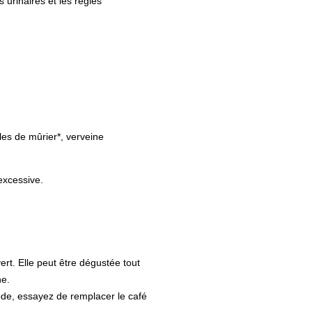
s urinaires et les règles
lles de mûrier*, verveine
excessive.
ert. Elle peut être dégustée tout
ne.
ode, essayez de remplacer le café