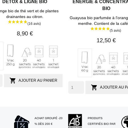
DETOX & LIGNE BIO
ENERGIE & CONCENTR
BIO
nge bio de thé vert et de plantes
drainantes au citron.
Guayusa bio parfumée à l'orange
menthe. Contient de la café
8,90 €
12,50 €
Vrac
20
40
1
ac
20
40
Vrac
250
sachets
sachets
sachet
sachets
sachets
60
g
pyramides
enveloppés
individuel
pyramides
envelopp
g
nv.
(env.

AJOUTER AU PANIER
40
sses)

AJOUTER AU P
tasses)
ACHAT GROUPÉ -20
PRODUITS
% DÈS 200 €
CERTIFIÉS BIO PAR