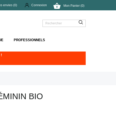

es envies (
0
)
Connexion
Mon Panier (0)
UE
PROFESSIONNELS
!
ÉMININ BIO