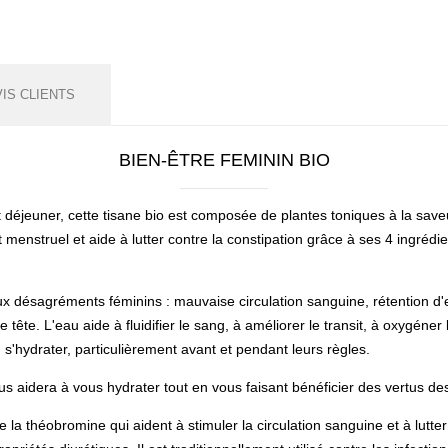
VIS CLIENTS
BIEN-ÊTRE FEMININ BIO
 déjeuner, cette tisane bio est composée de plantes toniques à la saveur
et menstruel et aide à lutter contre la constipation grâce à ses 4 ingrédi
ux désagréments féminins : mauvaise circulation sanguine, rétention d'e
tête. L'eau aide à fluidifier le sang, à améliorer le transit, à oxygéner l
s'hydrater, particulièrement avant et pendant leurs règles.
us aidera à vous hydrater tout en vous faisant bénéficier des vertus de
e la théobromine qui aident à stimuler la circulation sanguine et à lutter