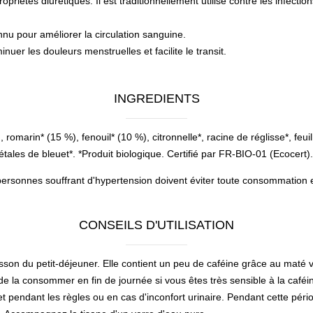
priétés diurétiques. Il est traditionnellement utilisé contre les infection
nnu pour améliorer la circulation sanguine.
inuer les douleurs menstruelles et facilite le transit.
INGREDIENTS
 romarin* (15 %), fenouil* (10 %), citronnelle*, racine de réglisse*, feui
pétales de bleuet*. *Produit biologique. Certifié par FR-BIO-01 (Ecocert).
 personnes souffrant d'hypertension doivent éviter toute consommation 
CONSEILS D'UTILISATION
sson du petit-déjeuner. Elle contient un peu de caféine grâce au maté v
de la consommer en fin de journée si vous êtes très sensible à la caféi
 pendant les règles ou en cas d'inconfort urinaire. Pendant cette péri